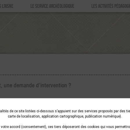
 L’AISNE
LE SERVICE ARCHÉOLOGIQUE
LES ACTIVITÉS PÉDAGOG
, une demande d’intervention ?
gie@aisne.fr
lités de ce site listées ci-dessous s’appuient sur des services proposés par des tier
carte de localisation, application cartographique, publication numérique).
votre accord (consentement), ces tiers déposeront des cookies qui vous permettron