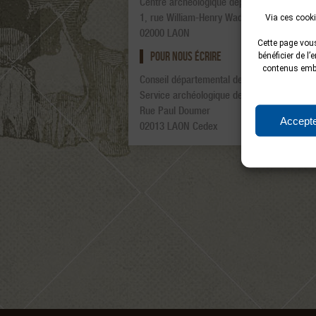
Centre archéologique départemental
1, rue William-Henry Waddington
Via ces cooki
02000 LAON
Cette page vous
POUR NOUS ÉCRIRE
bénéficier de l
contenus embar
Conseil départemental de l’Aisne
Service archéologique de l’Aisne
Rue Paul Doumer
Accepte
02013 LAON Cedex