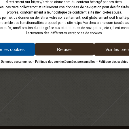
directement sur
https://archeo.aisne.com
du contenu hébergé par ces tiers.
es, ces tiers collecteront et utiliseront vos données de navigation pour des finalités
propres, conformément à leur politique de confidentialité (lien ci-dessous).
 permet de donner ou de retirer votre consentement, soit globalement soit finalité pa
’ensemble des fonctionnalités proposé par le site
https://archeo.aisne.com
(accès aux
qués, amélioration du site grâce aux statistiques de navigation, etc.), il est conse
l’activation des différentes catégories de cookies.
r les cookies
Refuser
Voir les pré
Données personnelles – Politique des cookies
Données personnelles – Politique des cookies