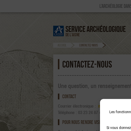
L’ARCHÉOLOGIE DANS
SERVICE ARCHÉOLOGIQUE
DE L'AISNE
ACCUEIL
CONTACTEZ-NOUS
CONTACTEZ-NOUS
Une question, un renseignement
CONTACT
Courrier électronique :
mediation.archeolo
Téléphone :
03 23 24 87 47
Les fonctionna
POUR NOUS RENDRE VISITE
Si vous donnez 