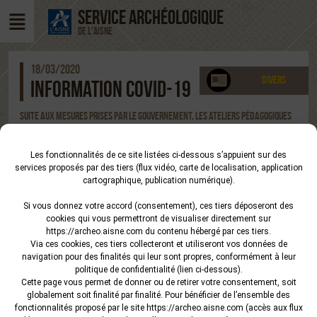
SERVICE ARCHÉOLOGIQUE
DE L'AISNE
18/03/2020
Divers
INFORMATION COVID-19
SUITE AUX MESURES PRISES PAR LE GOUVERNEMENT, LES ATELIERS PÉDAGOGIQUES
ET LES MANIFESTATIONS SCIENTIFIQUES ET CULTURELLES DU SERVICE
ARCHÉOLOGIQUE SONT SUSPENDUES JUSQU’À NOUVEL ORDRE ET SERONT, DANS LA
MESURE DU POSSIBLE, REPORTÉES À UNE DATE ULTÉRIEURE.
Les fonctionnalités de ce site listées ci-dessous s’appuient sur des
services proposés par des tiers (flux vidéo, carte de localisation, application
cartographique, publication numérique).
Si vous donnez votre accord (consentement), ces tiers déposeront des
cookies qui vous permettront de visualiser directement sur
https://archeo.aisne.com
du contenu hébergé par ces tiers.
Via ces cookies, ces tiers collecteront et utiliseront vos données de
navigation pour des finalités qui leur sont propres, conformément à leur
politique de confidentialité (lien ci-dessous).
Cette page vous permet de donner ou de retirer votre consentement, soit
globalement soit finalité par finalité. Pour bénéficier de l’ensemble des
fonctionnalités proposé par le site
https://archeo.aisne.com
(accès aux flux