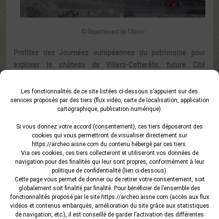
© Département de l’Aisne
Profitez des Journées européennes du patrimoine pour
explorer le château de Villers-Cotterêts, future Cité
internationale de la langue française !
Les fonctionnalités de ce site listées ci-dessous s’appuient sur des
Dans le parc du château, les partenaires du Centre des
services proposés par des tiers (flux vidéo, carte de localisation, application
monuments nationaux et les associations liées au
cartographique, publication numérique).
patrimoine de Villers-Cotterêts, se mobiliseront
Si vous donnez votre accord (consentement), ces tiers déposeront des
pour partager leur enthousiasme et leurs missions. Le
cookies qui vous permettront de visualiser directement sur
service archéologique et l’INRAP seront présents pour vous
https://archeo.aisne.com
du contenu hébergé par ces tiers.
Via ces cookies, ces tiers collecteront et utiliseront vos données de
faire découvrir la fouille archéologique (partenariat service
navigation pour des finalités qui leur sont propres, conformément à leur
archéologique – CD02 / INRAP ) qui vient de se terminer.
politique de confidentialité (lien ci-dessous).
Cette page vous permet de donner ou de retirer votre consentement, soit
Vous pourrez également découvrir les premiers résultats de
globalement soit finalité par finalité. Pour bénéficier de l’ensemble des
la fouille lors d’une conférence tenue par Thierry Galmiche
fonctionnalités proposé par le site
https://archeo.aisne.com
(accès aux flux
vidéos et contenus embarqués, amélioration du site grâce aux statistiques
(Chef du service archéologique).
de navigation, etc.), il est conseillé de garder l’activation des différentes