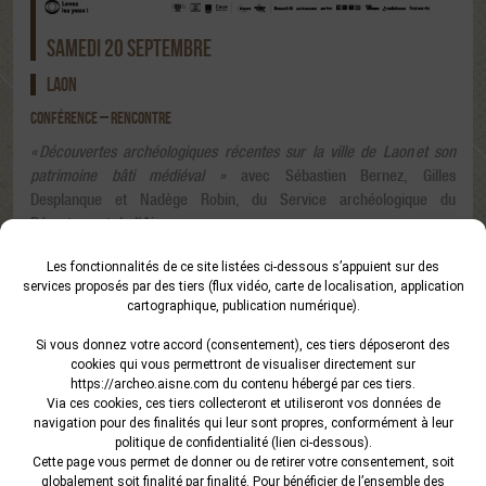
SAMEDI 20 SEPTEMBRE
LAON
CONFÉRENCE – RENCONTRE
« Découvertes archéologiques récentes sur la ville de Laon et son
patrimoine bâti médiéval »
avec Sébastien Bernez, Gilles
Desplanque et Nadège Robin, du Service archéologique du
Département de l’Aisne.
Depuis 2022, le service archéologique du Département de l’Aisne a
Les fonctionnalités de ce site listées ci-dessous s’appuient sur des
réalisé plusieurs opérations archéologiques sur la ville haute de
services proposés par des tiers (flux vidéo, carte de localisation, application
Laon : Place du Général Leclerc, « remparts Saint-Martin – Saint-
cartographique, publication numérique).
Just », bâtiment de l’abbaye Saint-Martin, parvis Gauthier de
Si vous donnez votre accord (consentement), ces tiers déposeront des
Mortagne, Place Aubry… Ces interventions apportent un nouvel
cookies qui vous permettront de visualiser directement sur
éclairage sur l’histoire de la ville depuis l’Antiquité, ainsi que sur son
https://archeo.aisne.com
du contenu hébergé par ces tiers.
patrimoine bâti médiéval. À l’occasion des JEP 2025, les
Via ces cookies, ces tiers collecteront et utiliseront vos données de
navigation pour des finalités qui leur sont propres, conformément à leur
archéologues du Département vous invitent à une rencontre autour
politique de confidentialité (lien ci-dessous).
de l’actualité de la recherche archéologique à Laon, avec une
Cette page vous permet de donner ou de retirer votre consentement, soit
conférence illustrée sur les résultats récents et un temps
globalement soit finalité par finalité. Pour bénéficier de l’ensemble des