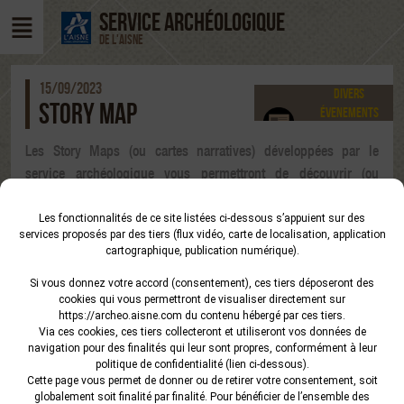
SERVICE ARCHÉOLOGIQUE
DE L'AISNE
15/09/2023
Divers
STORY MAP
Évenements
Opération
Les Story Maps (ou cartes narratives) développées par le
archéologique
service archéologique vous permettront de découvrir (ou
redécouvrir) sous un nouvel angle des opérations
archéologiques réalisées par notre service. Vous pouvez les
Les fonctionnalités de ce site listées ci-dessous s’appuient sur des
services proposés par des tiers (flux vidéo, carte de localisation, application
retrouver sur cette sur la page
« Histoires de fouille et musée
cartographique, publication numérique).
virtuel »
.
Si vous donnez votre accord (consentement), ces tiers déposeront des
La dernière réalisation concerne des découvertes de l’âge du
cookies qui vous permettront de visualiser directement sur
Fer sous un projet éolien sur la commune de La Neuville-en-
https://archeo.aisne.com
du contenu hébergé par ces tiers.
Via ces cookies, ces tiers collecteront et utiliseront vos données de
Tourne-à-Fuy (Ardennes). Cette fouille a été réalisée en 2019
navigation pour des finalités qui leur sont propres, conformément à leur
sous la direction d’Antoine Ferrier, en partenariat avec le
politique de confidentialité (lien ci-dessous).
Cette page vous permet de donner ou de retirer votre consentement, soit
service archéologique de l’Aisne et la Cellule archéologique
globalement soit finalité par finalité. Pour bénéficier de l’ensemble des