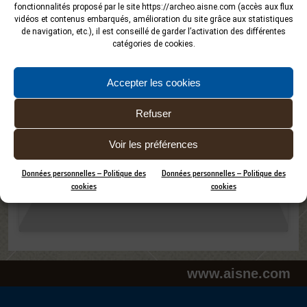
des Ardennes dans le cadre du projet d’aménagement du parc
fonctionnalités proposé par le site
https://archeo.aisne.com
(accès aux flux
éolien « Mont des quatre Faux ».
vidéos et contenus embarqués, amélioration du site grâce aux statistiques
de navigation, etc.), il est conseillé de garder l’activation des différentes
catégories de cookies.
Accepter les cookies
Refuser
Cliquez pour accepter les
cookies et activer ce contenu
Voir les préférences
Données personnelles – Politique des
Données personnelles – Politique des
cookies
cookies
www.aisne.com